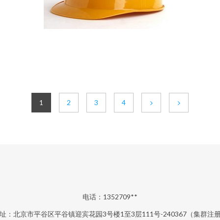
1
2
3
4
电话：1352709**
址：北京市平谷区平谷镇迎宾花园3号楼1至3层111号-240367（集群注