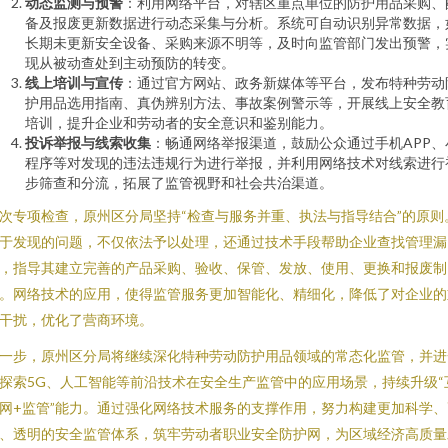
动态监测与预警
：利用网络平台，对辖区重点单位的防护用品采购、
备及报废更新数据进行动态采集与分析。系统可自动识别异常数据，
长期未更新安全设备、采购来源不明等，及时向监管部门发出预警，
现从被动查处到主动预防的转变。
线上培训与宣传
：通过官方网站、政务新媒体等平台，发布特种劳动
护用品选用指南、真伪辨别方法、事故案例警示等，开展线上安全教
培训，提升企业和劳动者的安全意识和鉴别能力。
投诉举报与线索收集
：畅通网络举报渠道，鼓励公众通过手机APP、
程序等对发现的违法违规行为进行举报，并利用网络技术对线索进行
步筛查和分流，拓展了监管视野和社会共治渠道。
次专项检查，原州区分局坚持“检查与服务并重、执法与指导结合”的原则
于发现的问题，不仅依法予以处理，还通过技术手段帮助企业查找管理漏
，指导其建立完善的产品采购、验收、保管、发放、使用、更换和报废制
。网络技术的应用，使得监管服务更加智能化、精细化，降低了对企业的
干扰，优化了营商环境。
一步，原州区分局将继续深化特种劳动防护用品领域的常态化监管，并进
探索5G、人工智能等前沿技术在安全生产监管中的应用场景，持续升级“
网+监管”能力。通过强化网络技术服务的支撑作用，努力构建更加科学、
、透明的安全监管体系，筑牢劳动者职业安全防护网，为区域经济高质量