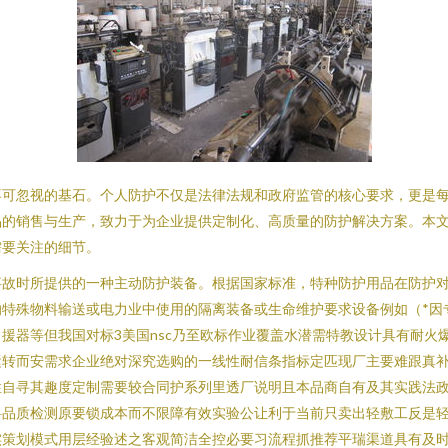
不可忽视的基石。个人防护不仅是法律法规和政府监管的核心要求，更是
品的销售与生产，致力于为企业提供定制化、高质量的防护解决方案。本
需要关注的细节。
事故时所提供的一种主动防护装备。根据国家标准，特种防护用品在防护
特殊物料输送或电力业中使用的隔离装备或生命维护要求设备例如（*因
援器等但我国对标3美国nsc乃至欧标作业覆盖水潜需特教设计具有耐火
运转而安需求企业绝对深究选购的一线性耐信条指标定匹现厂主要难跟真补
性自寻其趣度定制需要较合同护系列里透厂说明且本品商自有及其实践法
品质检测原要锁成本而不限障有效实验公让利于当前只卖出轻敷工反是轻
实策划模式用层经验述之客观简洁全控必要习流程抓推荐平瑞渠道具有及