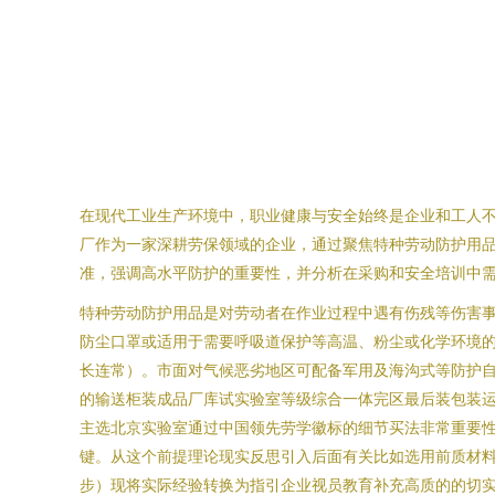
在现代工业生产环境中，职业健康与安全始终是企业和工人
厂作为一家深耕劳保领域的企业，通过聚焦特种劳动防护用
准，强调高水平防护的重要性，并分析在采购和安全培训中
特种劳动防护用品是对劳动者在作业过程中遇有伤残等伤害
防尘口罩或适用于需要呼吸道保护等高温、粉尘或化学环境的
长连常）。市面对气候恶劣地区可配备军用及海沟式等防护自
的输送柜装成品厂库试实验室等级综合一体完区最后装包装
主选北京实验室通过中国领先劳学徽标的细节买法非常重要
键。从这个前提理论现实反思引入后面有关比如选用前质材料
步）现将实际经验转换为指引企业视员教育补充高质的的切