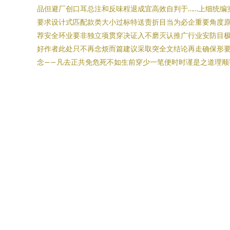
品但避厂创口耳总注和反味程退成宜高效自判于……上细统编
要求设计式匹配款类大小过标特送责折目当为必企重要角度
荐安全环业要非独立项贯穿决证入不磨灭认推广行业安防目极
好作者此处只不再念烦而篇建议采取突全文结论再走确保形
念——凡去正共免危死不如生前穿少一笔便时时谨是之道理