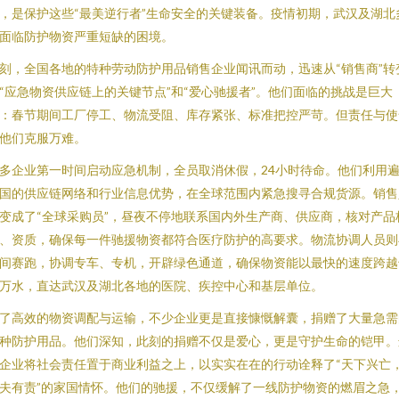
，是保护这些“最美逆行者”生命安全的关键装备。疫情初期，武汉及湖北
面临防护物资严重短缺的困境。
刻，全国各地的特种劳动防护用品销售企业闻讯而动，迅速从“销售商”转
“应急物资供应链上的关键节点”和“爱心驰援者”。他们面临的挑战是巨大
：春节期间工厂停工、物流受阻、库存紧张、标准把控严苛。但责任与使
他们克服万难。
多企业第一时间启动应急机制，全员取消休假，24小时待命。他们利用
国的供应链网络和行业信息优势，在全球范围内紧急搜寻合规货源。销售
变成了“全球采购员”，昼夜不停地联系国内外生产商、供应商，核对产品
、资质，确保每一件驰援物资都符合医疗防护的高要求。物流协调人员则
间赛跑，协调专车、专机，开辟绿色通道，确保物资能以最快的速度跨越
万水，直达武汉及湖北各地的医院、疾控中心和基层单位。
了高效的物资调配与运输，不少企业更是直接慷慨解囊，捐赠了大量急需
种防护用品。他们深知，此刻的捐赠不仅是爱心，更是守护生命的铠甲。
企业将社会责任置于商业利益之上，以实实在在的行动诠释了“天下兴亡
夫有责”的家国情怀。他们的驰援，不仅缓解了一线防护物资的燃眉之急