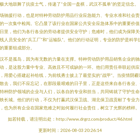
极大地鼓舞了抗疫士气，传递了“全国一盘棋，武汉不孤单”的坚定信念。
场驰援行动，也是对特种劳动防护用品行业应急能力、专业水准和社会责
的一次集中检阅。它凸显了该行业在国家公共安全应急体系中的重要价值
日里，他们为各行各业的劳动者提供安全守护；危难时，他们成为保障关
线人员安全的“兵工厂”和“运输队”。他们的行动证明，专业的防护是科学
的重要组成部分。
汉不是孤岛，因为有无数的力量在支撑。特种劳动防护用品销售企业的驰
动，是这股力量中专业、高效且不可或缺的一环。他们用责任串联起供应
，用爱心搭建起补给线，为前线勇士披上了最坚实的“战甲”。当疫情阴霾
散去，我们不应忘记，在那段最艰难的日子里，正是这些来自各行各业、
特种防护领域的企业与人们，以各自的专业和担当，共同铸就了守护生命
铁长城。他们的行动，不仅为打赢武汉保卫战、湖北保卫战贡献了专业力
，也为所有企业在国家危难之时如何履行社会责任，树立了光辉的榜样。
如若转载，请注明出处：http://www.drgrz.com/product/46.html
更新时间：2026-08-03 20:26:14