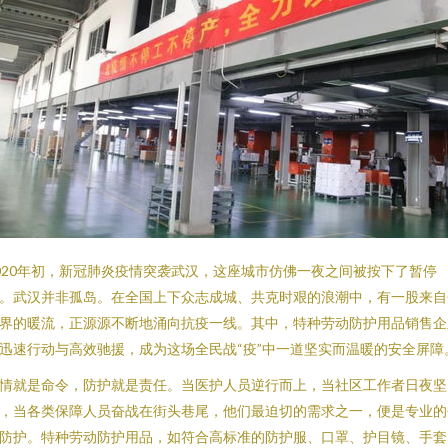
020年初，新冠肺炎疫情突袭武汉，这座城市仿佛一夜之间被按下了暂停
。武汉并非孤岛。在全国上下众志成城、共克时艰的浪潮中，有一股来自
界的暖流，正源源不断地涌向抗疫一线。其中，特种劳动防护用品销售企
迅速行动与高效驰援，成为这场全民战“疫”中一道坚实而温暖的安全屏障
情就是命令，防护就是责任。当医护人员逆行而上，当社区工作者日夜坚
，当各类保障人员奋战在街头巷尾，他们最迫切的需求之一，便是专业的
防护。特种劳动防护用品，如符合高标准的防护服、口罩、护目镜、手套